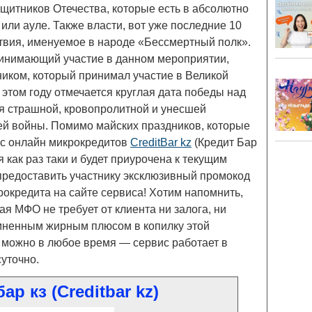
ащитников Отечества, которые есть в абсолютно
или ауле. Также власти, вот уже последние 10
твия, именуемое в народе «Бессмертный полк».
ринимающий участие в данном мероприятии,
ником, который принимал участие в Великой
этом году отмечается круглая дата победы над
я страшной, кровопролитной и унесшей
й войны. Помимо майских праздников, которые
вис онлайн микрокредитов
CreditBar kz
(Кредит Бар
я как раз таки и будет приурочена к текущим
предоставить участнику эксклюзивный промокод
рокредита на сайте сервиса! Хотим напомнить,
я МФО не требует от клиента ни залога, ни
омненным жирным плюсом в копилку этой
т можно в любое время — сервис работает в
суточно.
ар кз (Creditbar kz)