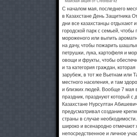
Майская акция от CreditBar kz
С началом мая, последнего мес
в Казахстане День Защитника От
дни все казахстанцы отдыхают и 
городской парк с семьей, чтобы 
мороженого или выпить ароматны
на дачу, чтобы пожарить шашлык
петрушки, лука, картофеля и мо
овощи и фрукты, чтобы обеспечит
и та категория граждан, котора
зарубеж, в тот же Вьетнам или 
местного населения, и там здор
и близких людей. Вообще 7 мая 
праздник, празднуют который с 
Казахстане Нурсултан Абишевич
предусматривал создание крепк
страны в случае необходимости. 
широко и всенародно отмечают 
непосредственное и личное уча