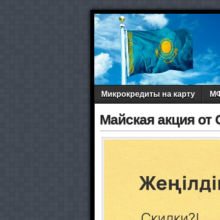
Микрокредиты на карту
МФ
Майская акция от C