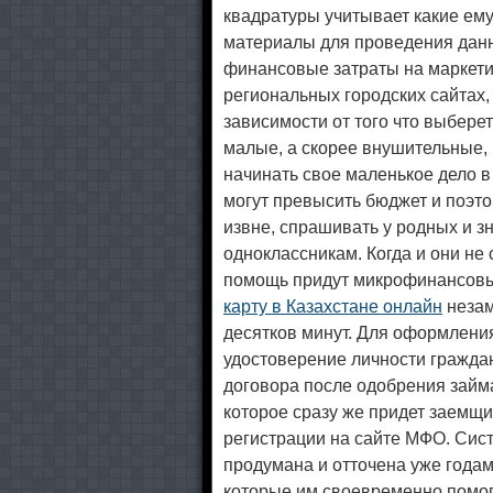
квадратуры учитывает какие ему
материалы для проведения данно
финансовые затраты на маркетин
региональных городских сайтах,
зависимости от того что выбере
малые, а скорее внушительные, 
начинать свое маленькое дело в
могут превысить бюджет и поэт
извне, спрашивать у родных и з
одноклассникам. Когда и они не 
помощь придут микрофинансовы
карту в Казахстане онлайн
незам
десятков минут. Для оформлени
удостоверение личности гражда
договора после одобрения займ
которое сразу же придет заемщи
регистрации на сайте МФО. Сист
продумана и отточена уже года
которые им своевременно помог