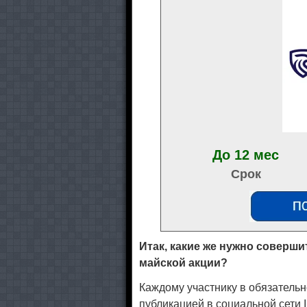
До 12 мес
Срок
Итак, какие же нужно соверши
майской акции?
Каждому участнику в обязатель
публикацией в социальной сети 