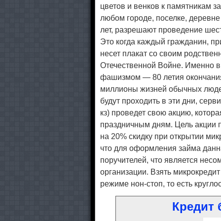
цветов и венков к памятникам з
любом городе, поселке, деревне 
лет, разрешают проведение шес
Это когда каждый гражданин, п
несет плакат со своим родствен
Отечественной Войне. Именно в 
фашизмом — 80 летия окончани
миллионы жизней обычных люде
будут проходить в эти дни, сер
кз) проведет свою акцию, котора
праздничным дням. Цель акции 
на 20% скидку при открытии мик
что для оформления займа данна
поручителей, что является нес
организации. Взять микрокреди
режиме нон-стоп, то есть кругло
Кредит б