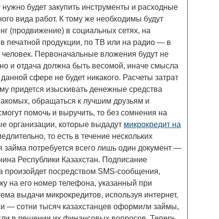
 нужно будет закупить инструменты и расходные
го вида работ. К тому же необходимы будут
г (продвижение) в социальных сетях, на
 в печатной продукции, по ТВ или на радио — в
т человек. Первоначальные вложения будут не
но и отдача должна быть весомой, иначе смысла
 данной сфере не будет никакого. Расчеты затрат
ому придется изыскивать денежные средства
накомых, обращаться к лучшим друзьям и
смогут помочь и выручить, то без сомнения на
е организации, которые выдадут
микрокредит на
едлительно, то есть в течение нескольких
я займа потребуется всего лишь один документ —
нина Республики Казахстан. Подписание
а произойдет посредством SMS-сообщения,
ку на его номер телефона, указанный при
ема выдачи микрокредитов, используя интернет,
ми — сотни тысяч казахстанцев оформили займы,
ли в решении их финансовых вопросов. Теперь