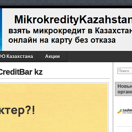
О Казахстана
Акции
reditBar kz
Поиск
Новы
орган