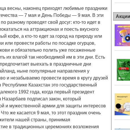
яца весны, наконец приходят любимые праздники
ечества — 7 мая и День Победы — 9 мая. В эти
Акци
по разному проводят свой досуг: кто-то идет в
покататься на аттракционах и поесть вкусного
й кофе, а кто-то едет за город на природу или
и или провести работы по посадке огурцов,
ркови и обязательно полить уже посаженные
ь их влагой так необходимой им в эти дни. Есть
я предпочитает выехать в праздничные дни
Тайланд, ныне популярные направления у
ово и незабываемо провести время в кругу друзей
в Республике Казахстан это государственный
далекого 1992 года, когда первый президент
 Назарбаев подписал закон, который
ой и мужественной армии для защиты интересов
Что же касается 9 мая, то этот праздник очень
жители нашей страны, принимая
стие в традиционных церемониях возложения