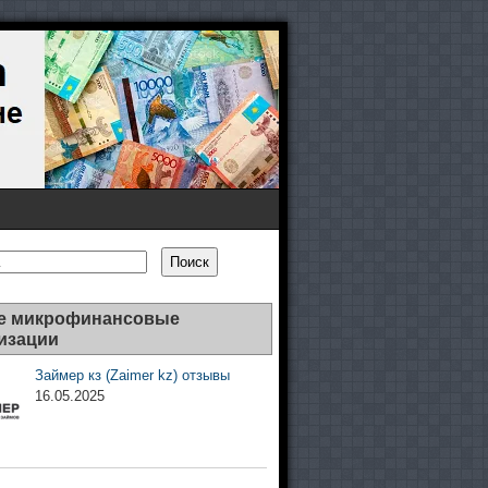
Поиск
е микрофинансовые
изации
Займер кз (Zaimer kz) отзывы
16.05.2025